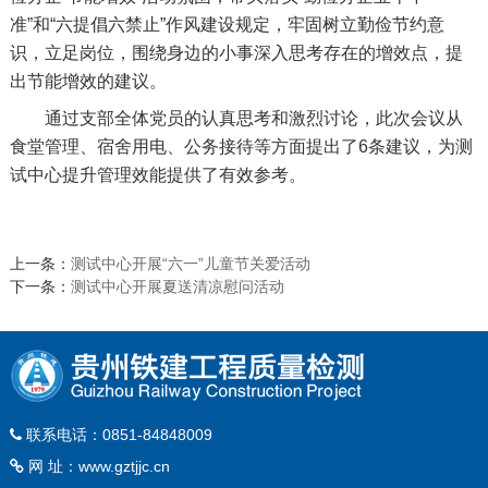
准”和“六提倡六禁止”作风建设规定，牢固树立勤俭节约意
识，立足岗位，围绕身边的小事深入思考存在的增效点，提
出节能增效的建议。
通过支部全体党员的认真思考和激烈讨论，此次会议从
食堂管理、宿舍用电、公务接待等方面提出了6条建议，为测
试中心提升管理效能提供了有效参考。
上一条：
测试中心开展“六一”儿童节关爱活动
下一条：
测试中心开展夏送清凉慰问活动
联系电话：0851-84848009
网 址：
www.gztjjc.cn